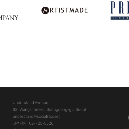
Understand Avenue
63, Wangsimni-ro, Seongdong-gu, Seoul
understand@socialilab.net
고객지원 : 02-725-5526