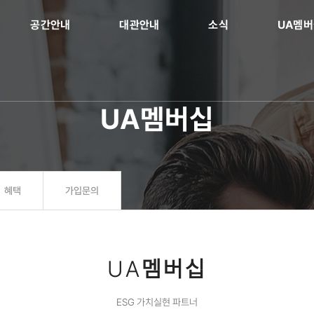
공간안내
대관안내
소식
UA멤
UA멤버십
혜택
가입문의
UA
멤버십
ESG 가치실현 파트너