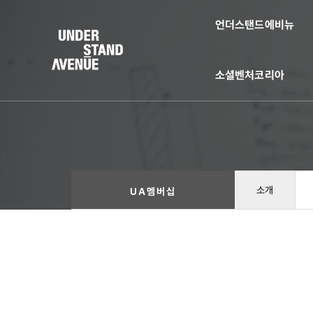
언더스탠드에비뉴
소셜벤처코리아
소개
UA멤버십